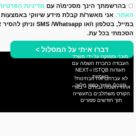
בהרשמתך הינך מסכימ\ה עם
מדיניות הפרטיות
האתר.
אני מאשר/ת קבלת מידע שיווקי באמצעות ד
במייל, בטלפון ו/או SMS /Whatsapp וניתן ל
הסכמתי בכל עת.
דברו איתי על המסלול >
מוכר ומפוקח על‑ידי משרד
העבודה כחברת השמה עם
תעודות ISTQB ו‑NEXT
רשמיות
לא עברתם את הבחינות?
תקבלו החזר כספי מלא!
אחוזי השמה גבוהים – בוגרי
הקורס משתלבים בתעשייה
תוך חודשים ספורים