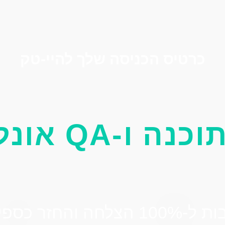
כרטיס הכניסה שלך להיי-טק
-QA אונליין
חה והחזר כספי מלא*